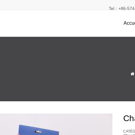
Tel：+86-574-
Accue

Cha
CATÉGO