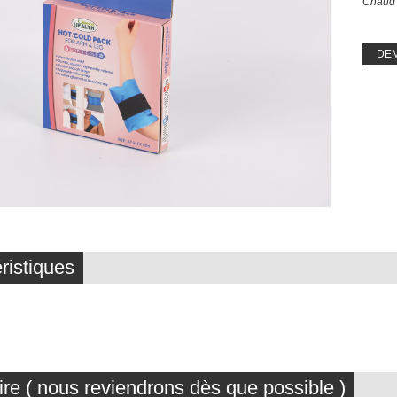
Chaud 
DE
ristiques
ire ( nous reviendrons dès que possible )