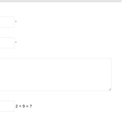
*
*
2 + 9 = ?