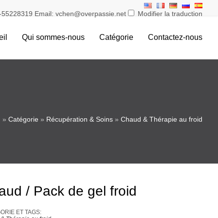
55228319 Email: vchen@overpassie.net
Modifier la traduction
il
Qui sommes-nous
Catégorie
Contactez-nous
»
Catégorie
»
Récupération & Soins
»
Chaud & Thérapie au froid
ud / Pack de gel froid
RIE ET ​​TAGS: