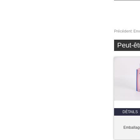
Précédent:
Env
Peut-êt
DÉTAILS
Emballage