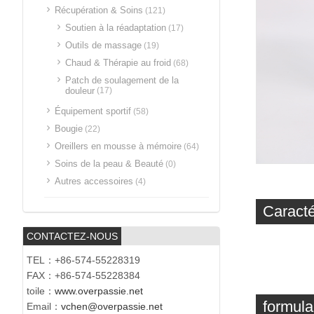
Récupération & Soins
(121)
Soutien à la réadaptation
(17)
Outils de massage
(19)
Chaud & Thérapie au froid
(68)
Patch de soulagement de la
douleur
(17)
Équipement sportif
(58)
Bougie
(22)
Oreillers en mousse à mémoire
(64)
Soins de la peau & Beauté
(0)
Autres accessoires
(4)
Caracté
CONTACTEZ-NOUS
TEL：+86-574-55228319
FAX：+86-574-55228384
toile：
www.overpassie.net
formula
Email：
vchen@overpassie.net