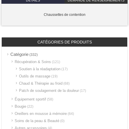
DÉTAILS
DEMANDE DE RENSEIGNEMENTS
Chaussettes de contention
CATÉGORIES DE PRODUITS
Catégorie
(332)
Récupération & Soins
(121)
Soutien à la réadaptation
(17)
Outils de massage
(19)
Chaud & Thérapie au froid
(68)
Patch de soulagement de la douleur
(17)
Équipement sportif
(58)
Bougie
(22)
Oreillers en mousse à mémoire
(64)
Soins de la peau & Beauté
(0)
Autres accessoires
(4)