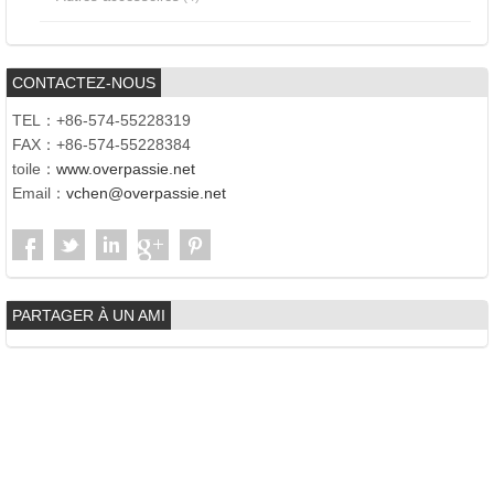
CONTACTEZ-NOUS
TEL：+86-574-55228319
FAX：+86-574-55228384
toile：
www.overpassie.net
Email：
vchen@overpassie.net
PARTAGER À UN AMI
Copyright © 2017 | Ningbo Overpass Int'l Co., Ltd. | Ajouter.:GSS
Bldg, No.655, L'extension Secte Lianfeng route, Haishu District,
Ningbo, Chine