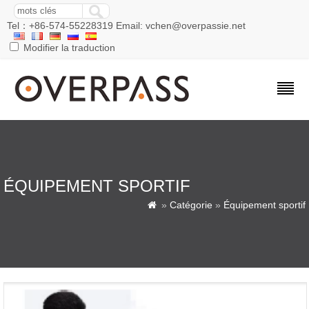
Tel：+86-574-55228319 Email: vchen@overpassie.net
Modifier la traduction
ÉQUIPEMENT SPORTIF
»
Catégorie
»
Équipement sportif
