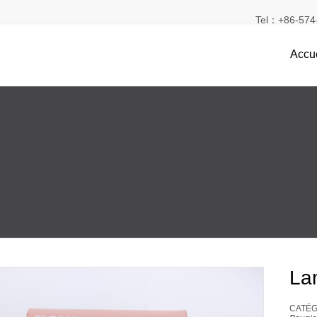
Tel：+86-574-
Accue
La
CATÉGO