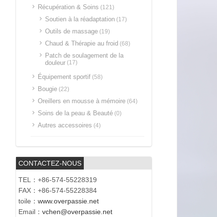
Récupération & Soins
(121)
Soutien à la réadaptation
(17)
Outils de massage
(19)
Chaud & Thérapie au froid
(68)
Patch de soulagement de la
douleur
(17)
Équipement sportif
(58)
Bougie
(22)
Oreillers en mousse à mémoire
(64)
Soins de la peau & Beauté
(0)
Autres accessoires
(4)
CONTACTEZ-NOUS
TEL：+86-574-55228319
FAX：+86-574-55228384
toile：
www.overpassie.net
Email：
vchen@overpassie.net