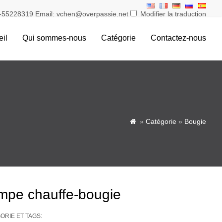
55228319 Email: vchen@overpassie.net
Modifier la traduction
il
Qui sommes-nous
Catégorie
Contactez-nous
»
Catégorie
»
Bougie

mpe chauffe-bougie
RIE ET ​​TAGS: