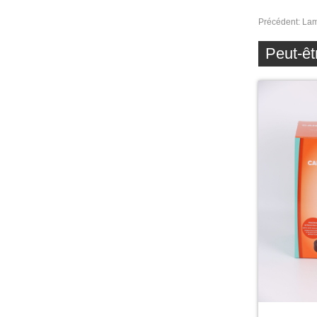
Précédent:
Lam
Peut-êt