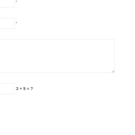
*
*
3 + 9 = ?