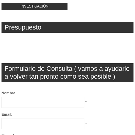
INVESTIGACIÓN
Presupuesto
Formulario de Consulta ( vamos a ayudarle
a volver tan pronto como sea posible )
Nombre:
*
Email:
*