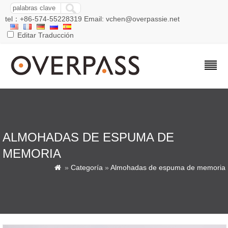
tel：+86-574-55228319 Email: vchen@overpassie.net
Editar Traducción
ALMOHADAS DE ESPUMA DE
MEMORIA
»
Categoría
»
Almohadas de espuma de memoria
