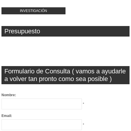
INVESTIGACIÓN
Presupuesto
Formulario de Consulta ( vamos a ayudarle
a volver tan pronto como sea posible )
Nombre:
*
Email:
*