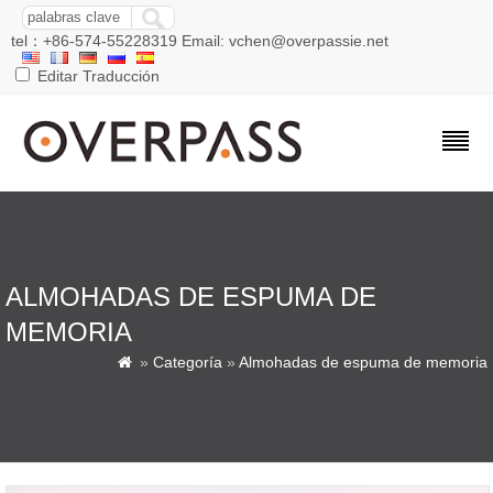
tel：+86-574-55228319 Email: vchen@overpassie.net
Editar Traducción
ALMOHADAS DE ESPUMA DE
MEMORIA
»
Categoría
»
Almohadas de espuma de memoria
