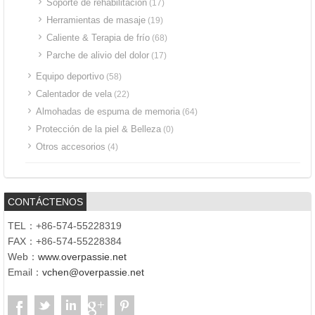
Soporte de rehabilitación
(17)
Herramientas de masaje
(19)
Caliente & Terapia de frío
(68)
Parche de alivio del dolor
(17)
Equipo deportivo
(58)
Calentador de vela
(22)
Almohadas de espuma de memoria
(64)
Protección de la piel & Belleza
(0)
Otros accesorios
(4)
CONTÁCTENOS
TEL：+86-574-55228319
FAX：+86-574-55228384
Web：
www.overpassie.net
Email：
vchen@overpassie.net