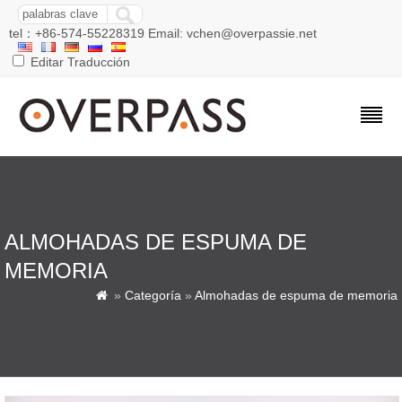
tel：+86-574-55228319 Email: vchen@overpassie.net
Editar Traducción
ALMOHADAS DE ESPUMA DE
MEMORIA
»
Categoría
»
Almohadas de espuma de memoria
