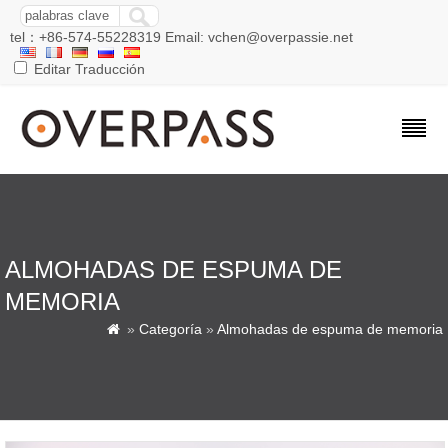
tel：+86-574-55228319 Email: vchen@overpassie.net
Editar Traducción
ALMOHADAS DE ESPUMA DE
MEMORIA
»
Categoría
»
Almohadas de espuma de memoria
