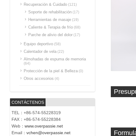
Recuperación & Cuidado
(121)
Soporte de rehabilitación
(17)
Herramientas de masaje
(19)
Caliente & Terapia de frío
(68)
Parche de alivio del dolor
(17)
Equipo deportivo
(58)
Calentador de vela
(22)
Almohadas de espuma de memoria
(64)
Protección de la piel & Belleza
(0)
Otros accesorios
(4)
Presup
CONTÁCTENOS
TEL：+86-574-55228319
FAX：+86-574-55228384
Web：
www.overpassie.net
Formula
Email：
vchen@overpassie.net