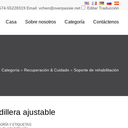
574-55228319 Email: vchen@overpassie.net
Editar Traducción
Casa
Sobre nosotros
Categoría
Contáctenos
»
Categoría
»
Recuperación & Cuidado
»
Soporte de rehabilitación
illera ajustable
ORÍA Y ETIQUETAS: