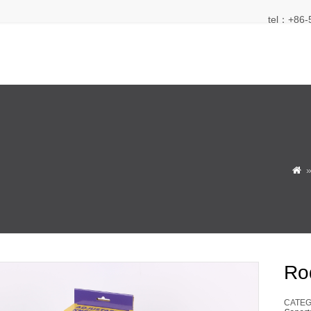
tel：+86-

Rod
CATEG