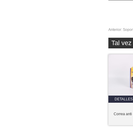
Anterior:
Sopor
Tal ve
DETALLES
Correa anti 