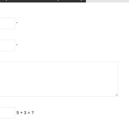
*
*
5 + 3 = ?