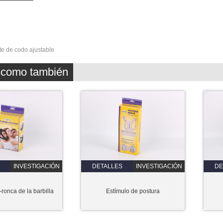
te de codo ajustable
z como también
INVESTIGACIÓN
DETALLES
INVESTIGACIÓN
DE
-ronca de la barbilla
Estímulo de postura