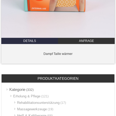
DETAILS
ANFRAGE
Dampf Taille wärmer
PRODUKTKATEGORIEN
Kategorie
(332)
Erholung & Pflege
(121)
Rehabilitationsunterstützung
(17)
Massagewerkzeuge
(19)
Heiß & Kalttherapie
(68)