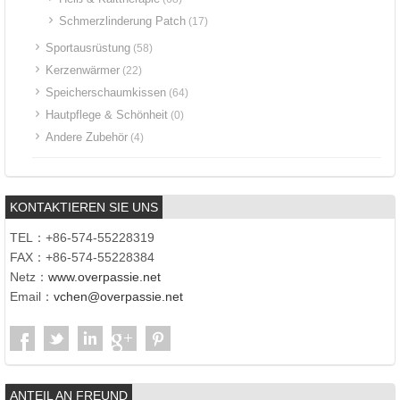
Schmerzlinderung Patch
(17)
Sportausrüstung
(58)
Kerzenwärmer
(22)
Speicherschaumkissen
(64)
Hautpflege & Schönheit
(0)
Andere Zubehör
(4)
KONTAKTIEREN SIE UNS
TEL：+86-574-55228319
FAX：+86-574-55228384
Netz：
www.overpassie.net
Email：
vchen@overpassie.net
ANTEIL AN FREUND