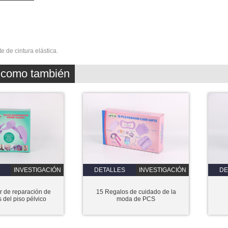
e de cintura elástica.
z como también
INVESTIGACIÓN
DETALLES
INVESTIGACIÓN
DE
r de reparación de
15 Regalos de cuidado de la
 del piso pélvico
moda de PCS