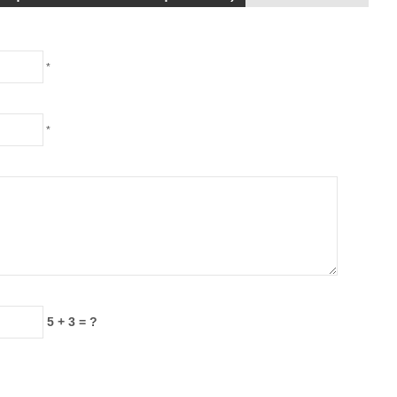
*
*
5 + 3 = ?