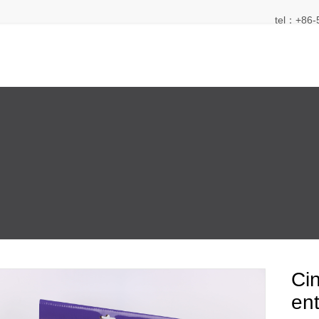
tel：+86-
Ci
en