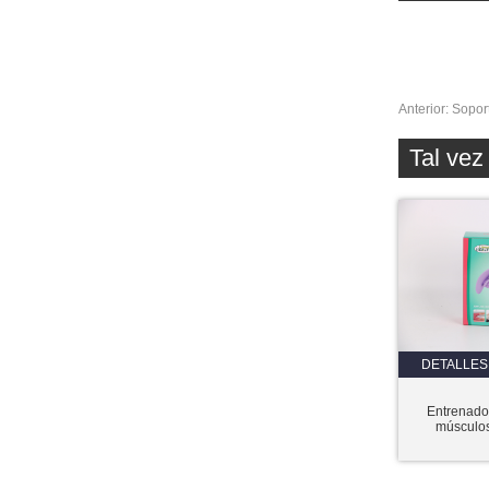
Anterior:
Soport
Tal ve
DETALLES
Entrenado
músculos