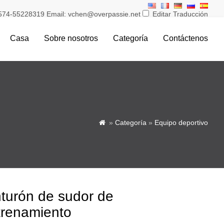
574-55228319 Email: vchen@overpassie.net
Editar Traducción
Casa
Sobre nosotros
Categoría
Contáctenos
»
Categoría
»
Equipo deportivo

nturón de sudor de
trenamiento