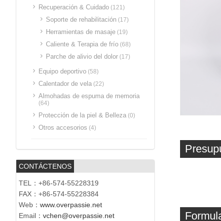
Recuperación & Cuidado
(121)
Soporte de rehabilitación
(17)
Herramientas de masaje
(19)
Caliente & Terapia de frío
(68)
Parche de alivio del dolor
(17)
Equipo deportivo
(58)
Calentador de vela
(22)
Almohadas de espuma de memoria
(64)
Protección de la piel & Belleza
(0)
Otros accesorios
(4)
Presup
CONTÁCTENOS
TEL：+86-574-55228319
FAX：+86-574-55228384
Web：
www.overpassie.net
Formula
Email：
vchen@overpassie.net