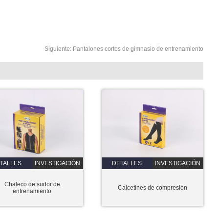
Siguiente:
Pantalones cortos de gimnasio de entrenamiento
TALLES
INVESTIGACIÓN
DETALLES
INVESTIGACIÓN
Chaleco de sudor de
Calcetines de compresión
entrenamiento