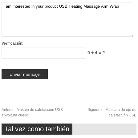
Verificación:
0 + 4 = ?
Anterior:
Masaje de calefacción USB
Siguiente:
Máscara de ojo de
envoltura cuello
calefacción USB
Tal vez como también