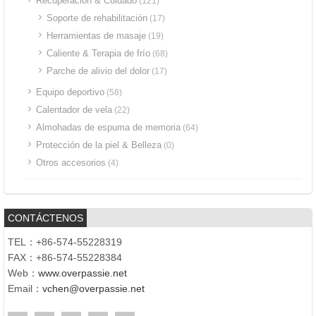
Recuperación & Cuidado
(121)
Soporte de rehabilitación
(17)
Herramientas de masaje
(19)
Caliente & Terapia de frío
(68)
Parche de alivio del dolor
(17)
Equipo deportivo
(58)
Calentador de vela
(22)
Almohadas de espuma de memoria
(64)
Protección de la piel & Belleza
(0)
Otros accesorios
(4)
CONTÁCTENOS
TEL：+86-574-55228319
FAX：+86-574-55228384
Web：
www.overpassie.net
Email：
vchen@overpassie.net