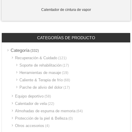
Calentador de cintura de vapor
CATEGORÍAS DE PRODUCTO
Categoría
(332)
Recuperación & Cuidado
(121)
Soporte de rehabilitación
(17)
Herramientas de masaje
(19)
Caliente & Terapia de frío
(68)
Parche de alivio del dolor
(17)
Equipo deportivo
(58)
Calentador de vela
(22)
Almohadas de espuma de memoria
(64)
Protección de la piel & Belleza
(0)
Otros accesorios
(4)