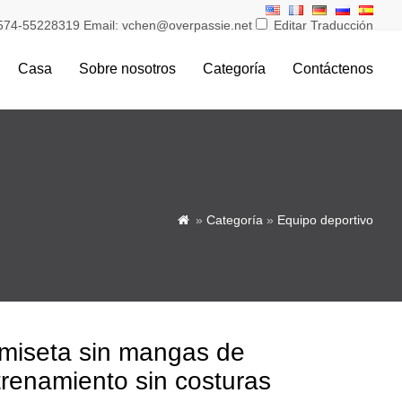
574-55228319 Email: vchen@overpassie.net
Editar Traducción
Casa
Sobre nosotros
Categoría
Contáctenos
»
Categoría
»
Equipo deportivo

miseta sin mangas de
trenamiento sin costuras