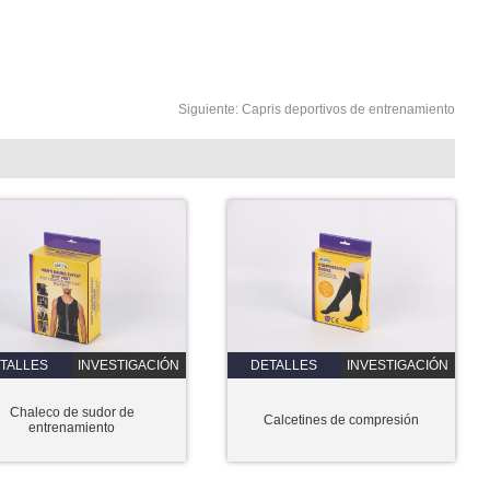
Siguiente:
Capris deportivos de entrenamiento
TALLES
INVESTIGACIÓN
DETALLES
INVESTIGACIÓN
Chaleco de sudor de
Calcetines de compresión
entrenamiento