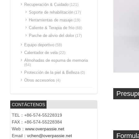
Recuperación & Cuidado
(121)
Soporte de rehabilitación
(17)
Herramientas de masaje
(19)
Caliente & Terapia de frío
(68)
Parche de alivio del dolor
(17)
Equipo deportivo
(58)
Calentador de vela
(22)
Almohadas de espuma de memoria
(64)
Protección de la piel & Belleza
(0)
Otros accesorios
(4)
Presup
CONTÁCTENOS
TEL：+86-574-55228319
FAX：+86-574-55228384
Web：
www.overpassie.net
Formula
Email：
vchen@overpassie.net