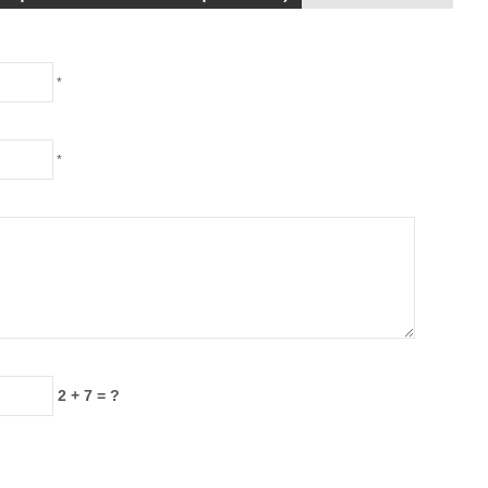
*
*
2 + 7 = ?