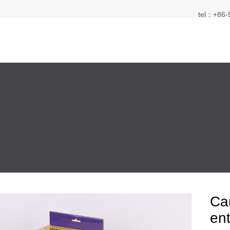
tel：+86-
Ca
en