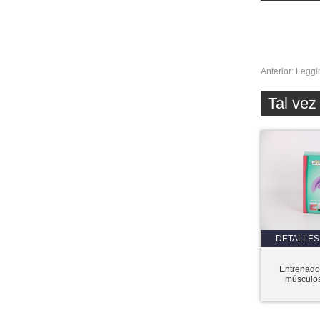
Anterior:
Leggi
Tal ve
DETALLES
Entrenado
músculos