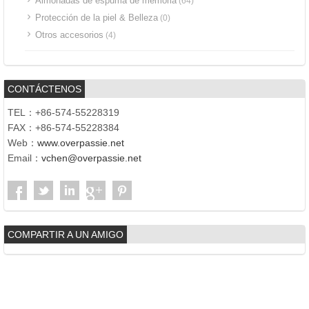
Almohadas de espuma de memoria
(64)
Protección de la piel & Belleza
(0)
Otros accesorios
(4)
CONTÁCTENOS
TEL：+86-574-55228319
FAX：+86-574-55228384
Web：
www.overpassie.net
Email：
vchen@overpassie.net
COMPARTIR A UN AMIGO
Copyright © 2017 | Ningbo paso superior Int'l Co., Limitado. |