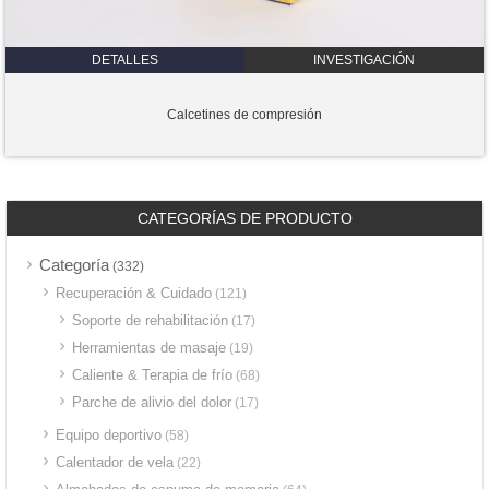
DETALLES
INVESTIGACIÓN
Calcetines de compresión
CATEGORÍAS DE PRODUCTO
Categoría
(332)
Recuperación & Cuidado
(121)
Soporte de rehabilitación
(17)
Herramientas de masaje
(19)
Caliente & Terapia de frío
(68)
Parche de alivio del dolor
(17)
Equipo deportivo
(58)
Calentador de vela
(22)