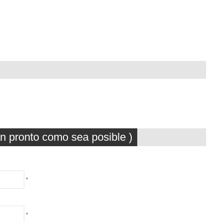
an pronto como sea posible )
*
*