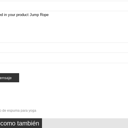
lo de espuma para yoga
z como también