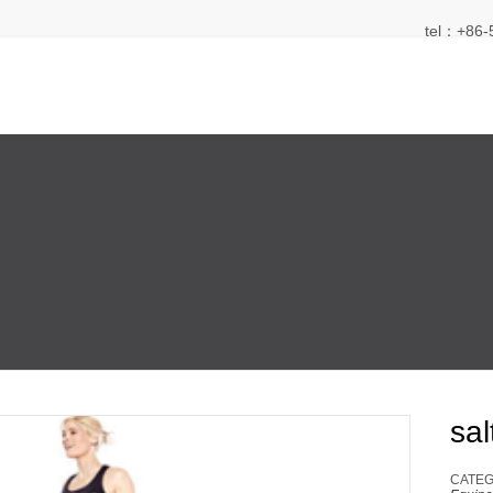
tel：+86-
sal
CATEG