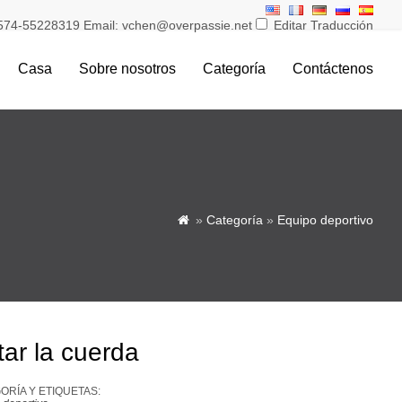
574-55228319 Email: vchen@overpassie.net
Editar Traducción
Casa
Sobre nosotros
Categoría
Contáctenos
»
Categoría
»
Equipo deportivo

tar la cuerda
ORÍA Y ETIQUETAS: