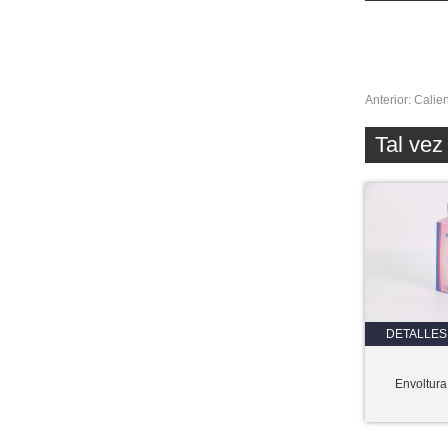
Anterior:
Calien
Tal ve
DETALLES
Envoltura