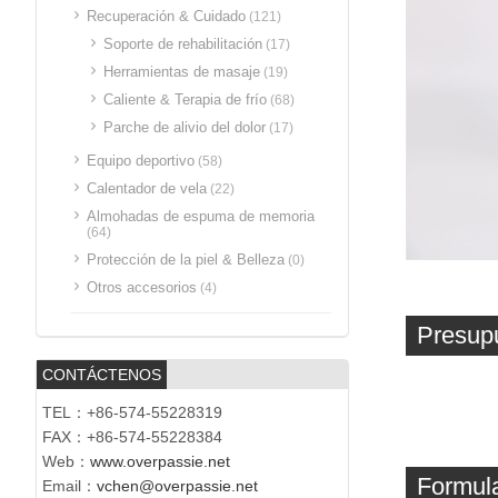
Recuperación & Cuidado
(121)
Soporte de rehabilitación
(17)
Herramientas de masaje
(19)
Caliente & Terapia de frío
(68)
Parche de alivio del dolor
(17)
Equipo deportivo
(58)
Calentador de vela
(22)
Almohadas de espuma de memoria
(64)
Protección de la piel & Belleza
(0)
Otros accesorios
(4)
Presup
CONTÁCTENOS
TEL：+86-574-55228319
FAX：+86-574-55228384
Web：
www.overpassie.net
Formula
Email：
vchen@overpassie.net