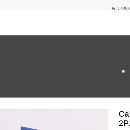
tel：+86-

Cal
2P