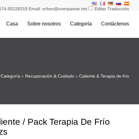
574-55228319 Email: vchen@overpassie.net
Editar Traducción
Casa
Sobre nosotros
Categoría
Contáctenos
»
Categoría
»
Recuperación & Cuidado
»
Caliente & Terapia de frío
iente / Pack Terapia De Frío
zs