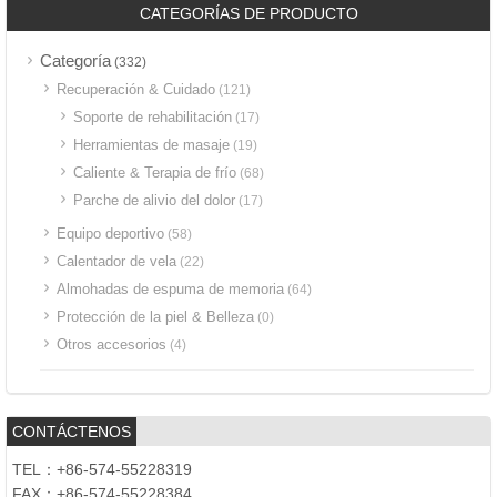
CATEGORÍAS DE PRODUCTO
Categoría
(332)
Recuperación & Cuidado
(121)
Soporte de rehabilitación
(17)
Herramientas de masaje
(19)
Caliente & Terapia de frío
(68)
Parche de alivio del dolor
(17)
Equipo deportivo
(58)
Calentador de vela
(22)
Almohadas de espuma de memoria
(64)
Protección de la piel & Belleza
(0)
Otros accesorios
(4)
CONTÁCTENOS
TEL：+86-574-55228319
FAX：+86-574-55228384