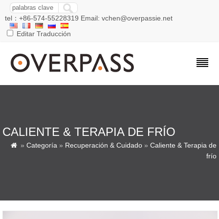
tel：+86-574-55228319 Email: vchen@overpassie.net
Editar Traducción
CALIENTE & TERAPIA DE FRÍO
»
Categoría
»
Recuperación & Cuidado
»
Caliente & Terapia de

frío