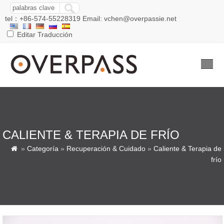
tel：+86-574-55228319 Email: vchen@overpassie.net
Editar Traducción
CALIENTE & TERAPIA DE FRÍO
»
Categoría
»
Recuperación & Cuidado
»
Caliente & Terapia de

frío