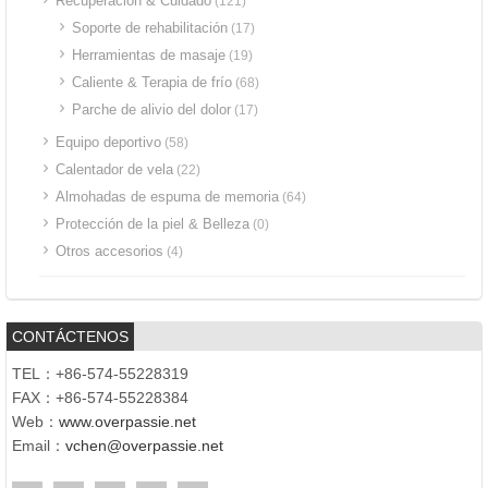
Recuperación & Cuidado
(121)
Soporte de rehabilitación
(17)
Herramientas de masaje
(19)
Caliente & Terapia de frío
(68)
Parche de alivio del dolor
(17)
Equipo deportivo
(58)
Calentador de vela
(22)
Almohadas de espuma de memoria
(64)
Protección de la piel & Belleza
(0)
Otros accesorios
(4)
CONTÁCTENOS
TEL：+86-574-55228319
FAX：+86-574-55228384
Web：
www.overpassie.net
Email：
vchen@overpassie.net