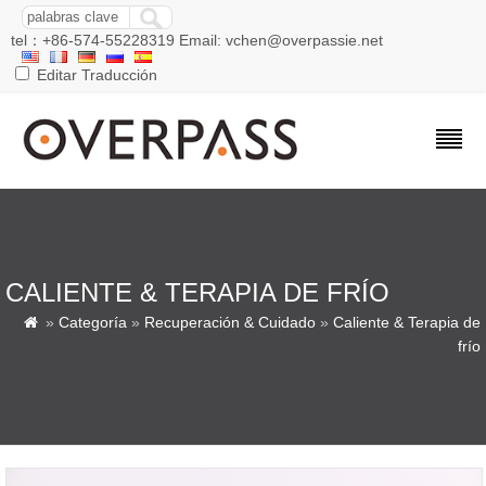
tel：+86-574-55228319 Email: vchen@overpassie.net
Editar Traducción
CALIENTE & TERAPIA DE FRÍO
»
Categoría
»
Recuperación & Cuidado
»
Caliente & Terapia de

frío